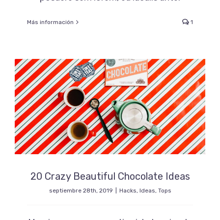
Más información
1
20 Crazy Beautiful Chocolate Ideas
septiembre 28th, 2019
|
Hacks
,
Ideas
,
Tops