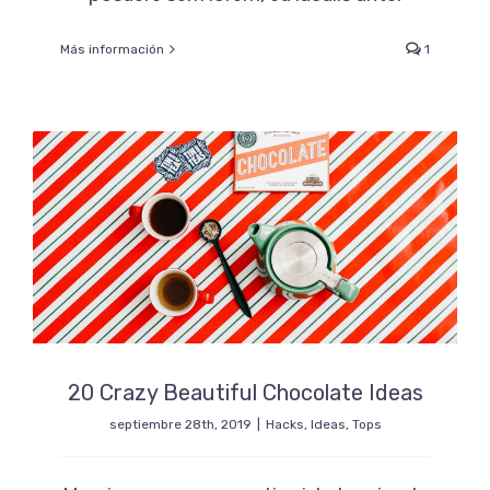
Más información
1
20 Crazy Beautiful Chocolate Ideas
septiembre 28th, 2019
|
Hacks
,
Ideas
,
Tops